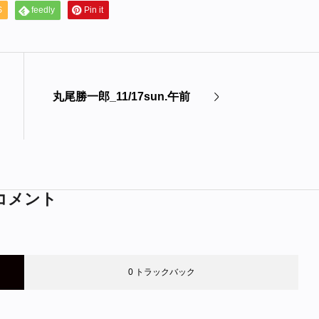
S
feedly
Pin it
丸尾勝一郎_11/17sun.午前
コメント
0 トラックバック