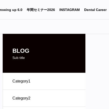
rowing up 6.0
年間セミナー2026
INSTAGRAM
Dental Career
BLOG
Sub title
Category1
Category2