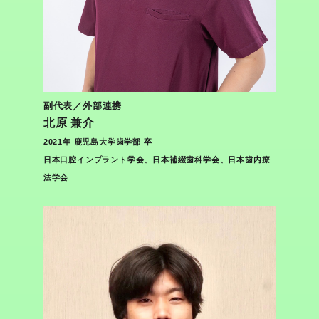
副代表／外部連携
北原 兼介
2021年 鹿児島大学歯学部 卒
日本口腔インプラント学会、日本補綴歯科学会、日本歯内療
法学会