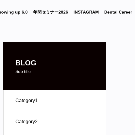
rowing up 6.0
年間セミナー2026
INSTAGRAM
Dental Career
BLOG
Sub title
Category1
Category2