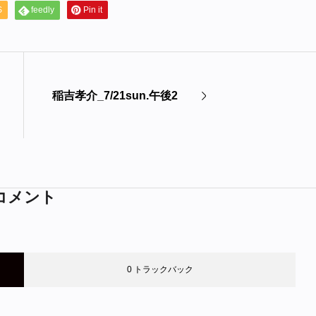
S
feedly
Pin it
稲吉孝介_7/21sun.午後2
コメント
0 トラックバック