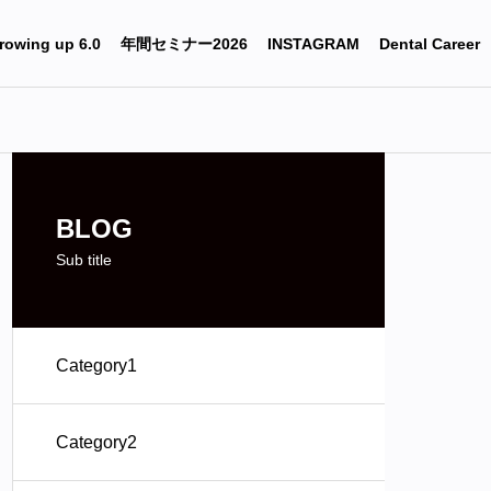
rowing up 6.0
年間セミナー2026
INSTAGRAM
Dental Career
BLOG
Sub title
Category1
Category2