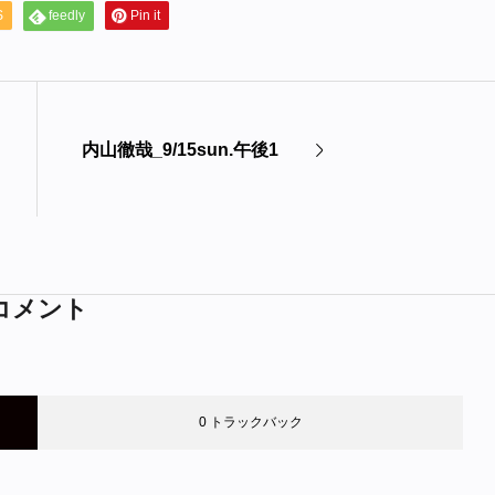
S
feedly
Pin it
内山徹哉_9/15sun.午後1
コメント
0 トラックバック