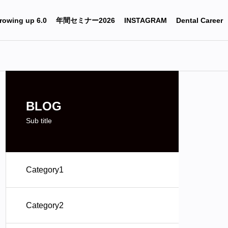
rowing up 6.0
年間セミナー2026
INSTAGRAM
Dental Career
BLOG
Sub title
Category1
Category2