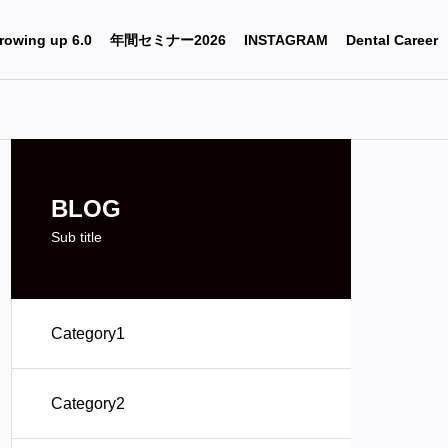
rowing up 6.0
年間セミナー2026
INSTAGRAM
Dental Career
BLOG
Sub title
Category1
Category2