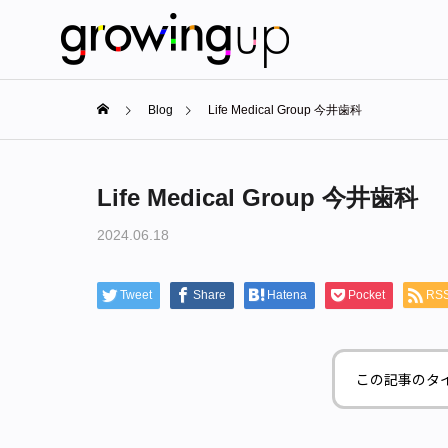
Blog
Life Medical Group 今井歯科
Life Medical Group 今井歯科
2024.06.18
Tweet
Share
Hatena
Pocket
RS
この記事のタ