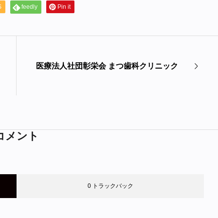
S
feedly
Pin it
医療法人社団彰栄会 まつ歯科クリニック
コメント
0 トラックバック