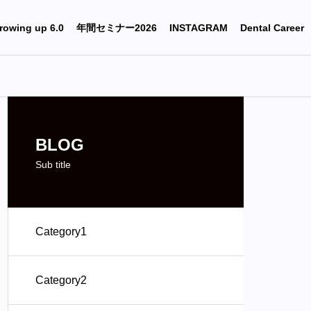
rowing up 6.0
年間セミナー2026
INSTAGRAM
Dental Career
BLOG
Sub title
Category1
Category2