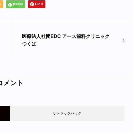
S
feedly
Pin it
医療法人社団EDC アース歯科クリニック
つくば
コメント
0 トラックバック