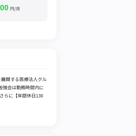
000
円/月
を展開する医療法人グル
勉強会は勤務時間内に
らに【年間休日130
！